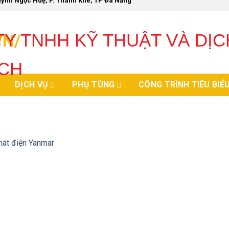
Huỳnh Ngọc Huệ, P. Thanh Khê, TP Đà Nẵng
Y TNHH KỸ THUẬT VÀ DỊC
CH
DỊCH VỤ
PHỤ TÙNG
CÔNG TRÌNH TIÊU BIỂ
át điện Yanmar