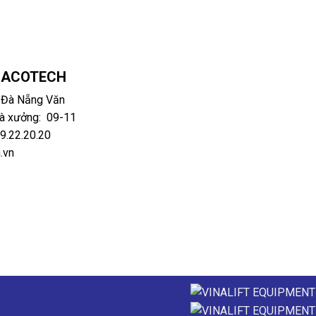
Ụ ACOTECH
. Đà Nẵng Văn
hà xưởng: 09-11
99.22.20.20
.vn