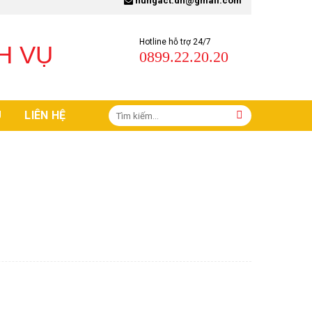
hungact.dn@gmail.com
Hotline hỗ trợ 24/7
H VỤ
0899.22.20.20
Tìm
U
LIÊN HỆ
kiếm: