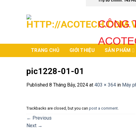
Trụ sở chính: 143 
Skip
to
content
CÔNG T
ACOTE
TRANG CHỦ
GIỚI THIỆU
SẢN PHẨM
pic1228-01-01
Published
8 Tháng Bảy, 2024
at
403 × 364
in
Máy ph
Trackbacks are closed, but you can
post a comment
.
←
Previous
Next
→